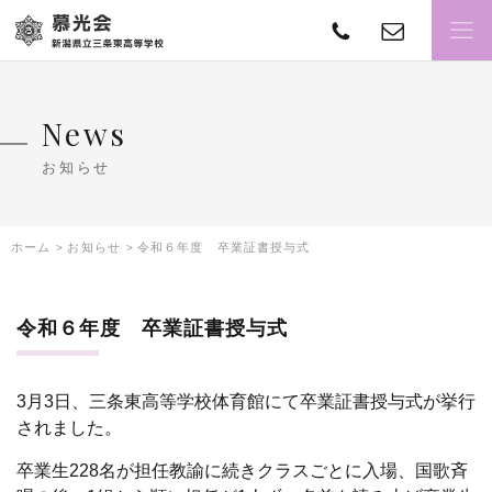
TEL
con
慕光会
News
お知らせ
ホーム
お知らせ
令和６年度 卒業証書授与式
令和６年度 卒業証書授与式
3
月3日、三条東高等学校体育館にて卒業証書授与式が挙行
されました。
卒業生228名が担任教諭に続きクラスごとに入場、国歌斉