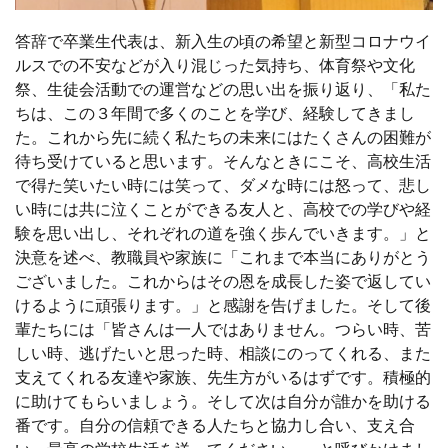
答辞で卒業生代表は、新入生の頃の希望と新型コロナウイ
ルスでの不安などが入り混じった気持ち、体育祭や文化
祭、生徒会活動での運営などの思い出を振り返り、「私た
ちは、この３年間で多くのことを学び、経験してきまし
た。これから先に続く私たちの未来にはたくさんの困難が
待ち受けていると思います。そんなときにこそ、高校生活
で得た笑いたい時には笑って、ダメな時には怒って、悲し
い時には共に泣くことができる友人と、高校での学びや経
験を思い出し、それぞれの道を強く歩んでいきます。」と
決意を述べ、教職員や家族に「これまで本当にありがとう
ございました。これからはその恩を成長した姿で返してい
けるように頑張ります。」と感謝を告げました。そして後
輩たちには「皆さんは一人ではありません。つらい時、苦
しい時、逃げたいと思った時、相談にのってくれる、また
支えてくれる友達や家族、先生方がいるはずです。積極的
に助けてもらいましょう。そして次は自分が誰かを助ける
番です。自分の信頼できる人たちと協力し合い、支え合