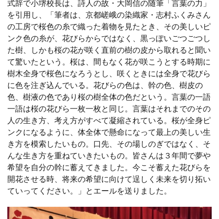
式辞で小堺校長は、詩人の故・大岡信の随筆「言葉の力」
を引用し、「筆者は、京都嵯峨の染織家・志村ふくみさん
の工房で桜色の糸で織った着物を見たとき、その美しいピ
ンク色の糸が、花びらからではなく、黒っぽいごつごつし
た樹、しかも桜の花が咲く直前の樹の皮から取れると聞い
て驚いたという。桜は、間もなく花が咲こうとする時期に
樹木全身で桜色になろうとし、咲くときには全身で花びら
に色を注ぎ込んでいる。花びらの色は、幹の色、樹皮の
色、樹液の色であり桜の樹全体の色だという。言葉の一語
一語は桜の花びら一枚一枚と同じ。言葉はそれまでのその
人の生き方、考え方がすべて凝縮されている。桜が全身ピ
ンクになるように、体全体で懸命になって最上の美しい生
き方を模索したいもの。口先、その場しのぎではなく、そ
んな生き方を重ねていきたいもの。皆さんは３年間で夢や
希望を自分の幹に蓄えてきました。今こそ蓄えた花びらを
開花させる時、将来の希望に向けて逞しく未来を切り拓い
ていってください。」とエールを送りました。